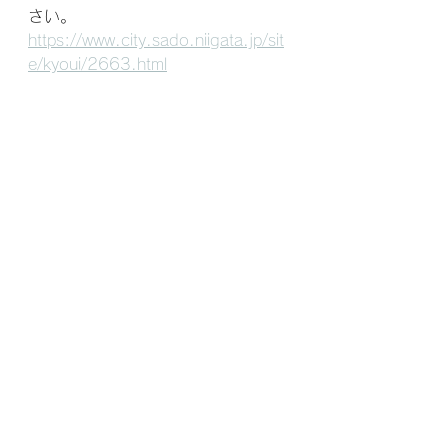
さい。
https://www.city.sado.niigata.jp/sit
e/kyoui/2663.html