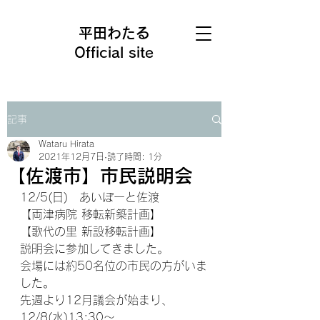
平田わたる
Official site
記事
Wataru Hirata
2021年12月7日
読了時間: 1分
【佐渡市】市民説明会
12/5(日)　あいぽーと佐渡
【両津病院 移転新築計画】
【歌代の里 新設移転計画】
説明会に参加してきました。
会場には約50名位の市民の方がいま
した。
先週より12月議会が始まり、
12/8(水)13:30〜