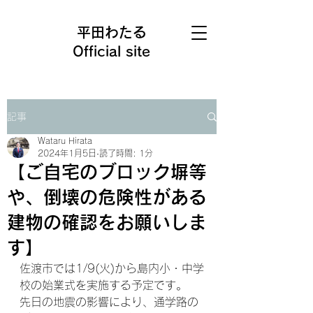
平田わたる
Official site
記事
Wataru Hirata
2024年1月5日
読了時間: 1分
【ご自宅のブロック塀等
や、倒壊の危険性がある
建物の確認をお願いしま
す】⁡
佐渡市では1/9⁡(火)から島内小・中学
校の始業式を実施する予定です。⁡
先日の地震の影響により、通学路の