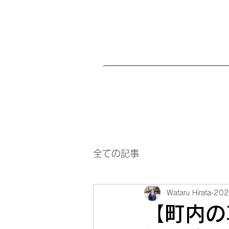
全ての記事
Wataru Hirata
20
【町内の