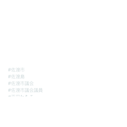
#佐渡市
#佐渡島
#佐渡市議会
#佐渡市議会議員
#平田わたる
#有人国境離島
#佐渡市雇用機会拡充事業補助金