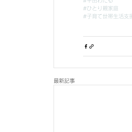
#平田わたる
#ひとり親家庭
#子育て世帯生活支
最新記事