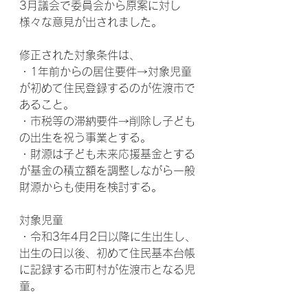
3月議会で委員会から原案に対し
様々な意見が出されました。
修正された対象条件は、
・1年前からの居住要件→対象児童
が初めて住民登録するのが佐渡市で
あること。
・市税等の滞納要件→削除し子ども
の出生を祝う事業とする。
・財源は子ども未来応援基金とする
が基金の積立額を調整しながら一般
財源からも使用を検討する。
対象児童
・令和3年4月2日以降に生出生し、
出生の日以後、初めて住民基本台帳
に記録する市町村が佐渡市となる児
童。