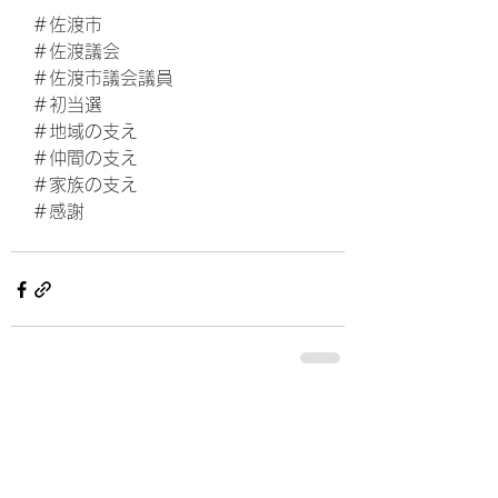
＃佐渡市
＃佐渡議会
＃佐渡市議会議員
＃初当選
＃地域の支え
＃仲間の支え
＃家族の支え
＃感謝
すべて表示
最新記事