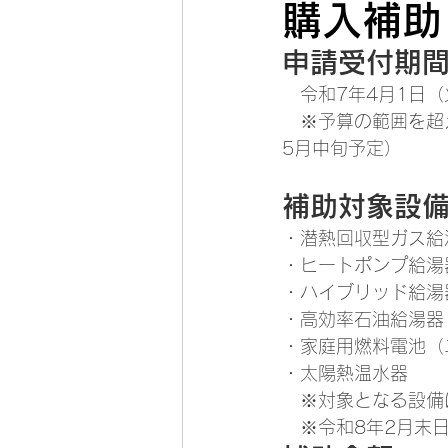
購入補助
申請受付期
　令和7年4月1日（
　※予算の範囲を超
5月中旬予定）
補助対象設
・潜熱回収型ガス給
・ヒートポンプ給湯
・ハイブリッド給湯器
・高効率石油給湯器
・家庭用燃料電池（
・太陽熱温水器
　※対象となる設備
　※令和8年2月末