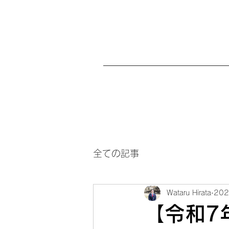
全ての記事
Wataru Hirata
20
【令和7