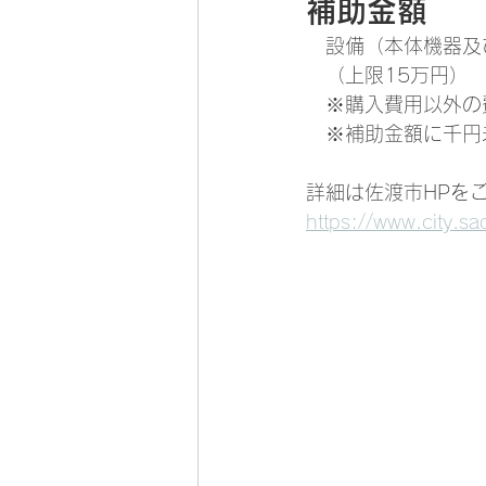
補助金額
　設備（本体機器及
　（上限15万円）
　※購入費用以外の
　※補助金額に千円
詳細は佐渡市HPを
https://www.city.s