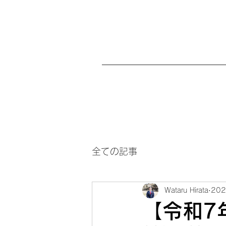
全ての記事
Wataru Hirata
20
【令和7